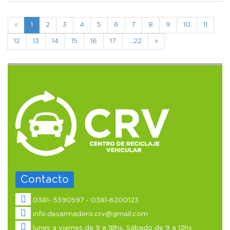
«
1
2
3
4
5
6
7
8
9
10
11
12
13
14
15
16
17
...22
»
Contacto
0381- 5390597 - 0381-6200123
info.desarmadero.crv@gmail.com
lunes a viernes de 9 a 18hs. Sábado de 9 a 13hs